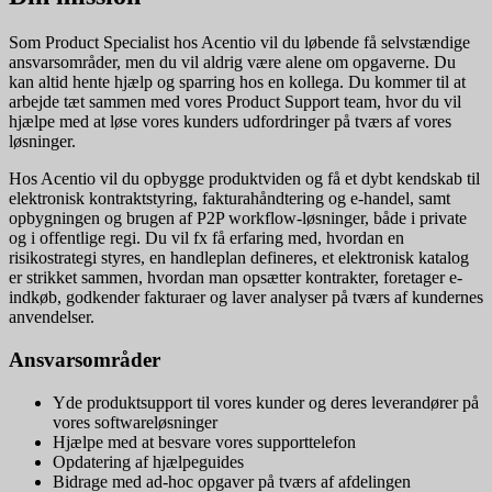
Som Product Specialist hos Acentio vil du løbende få selvstændige
ansvarsområder, men du vil aldrig være alene om opgaverne. Du
kan altid hente hjælp og sparring hos en kollega. Du kommer til at
arbejde tæt sammen med vores Product Support team, hvor du vil
hjælpe med at løse vores kunders udfordringer på tværs af vores
løsninger.
Hos Acentio vil du opbygge produktviden og få et dybt kendskab til
elektronisk kontraktstyring, fakturahåndtering og e-handel, samt
opbygningen og brugen af P2P workflow-løsninger, både i private
og i offentlige regi. Du vil fx få erfaring med, hvordan en
risikostrategi styres, en handleplan defineres, et elektronisk katalog
er strikket sammen, hvordan man opsætter kontrakter, foretager e-
indkøb, godkender fakturaer og laver analyser på tværs af kundernes
anvendelser.
Ansvarsområder
Yde produktsupport til vores kunder og deres leverandører på
vores softwareløsninger
Hjælpe med at besvare vores supporttelefon
Opdatering af hjælpeguides
Bidrage med ad-hoc opgaver på tværs af afdelingen