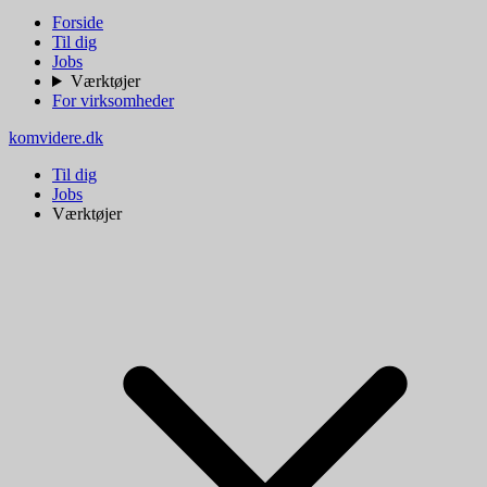
Forside
Til dig
Jobs
Værktøjer
For virksomheder
komvidere.dk
Til dig
Jobs
Værktøjer