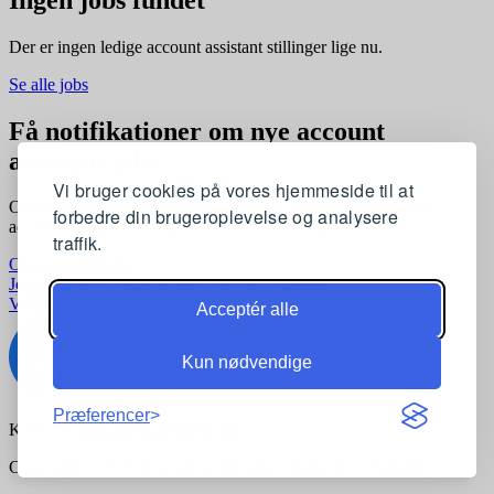
Der er ingen ledige account assistant stillinger lige nu.
Se alle jobs
Få notifikationer om nye account
assistant jobs
Vi bruger cookies på vores hjemmeside til at
Opret en profil og få automatisk besked, når der kommer nye
forbedre din brugeroplevelse og analysere
account assistant stillinger, der matcher dine præferencer
traffik.
Opret profil gratis
Jobkategorier
Joblokationer
For virksomheder
Vilkår og betingelser
Privatlivspolitik
Acceptér alle
Kun nødvendige
Præferencer
Kontakt:
support@komvidere.dk
Copyright © 2026 komvidere.dk. Alle rettigheder forbeholdes.