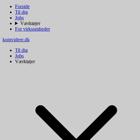
Forside
Til dig
Jobs
Værktøjer
For virksomheder
komvidere.dk
Til dig
Jobs
Værktøjer