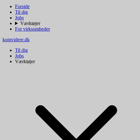
Forside
Til dig
Jobs
Værktøjer
For virksomheder
komvidere.dk
Til dig
Jobs
Værktøjer