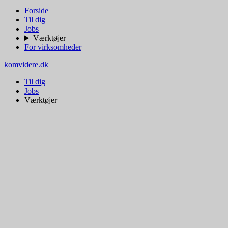
Forside
Til dig
Jobs
Værktøjer
For virksomheder
komvidere.dk
Til dig
Jobs
Værktøjer