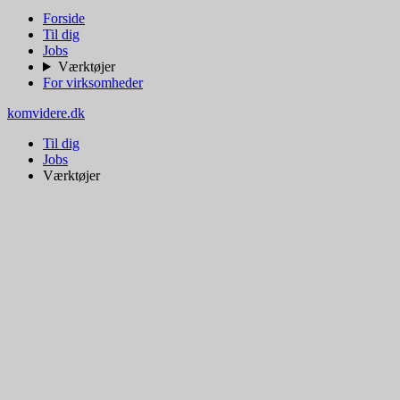
Forside
Til dig
Jobs
Værktøjer
For virksomheder
komvidere.dk
Til dig
Jobs
Værktøjer