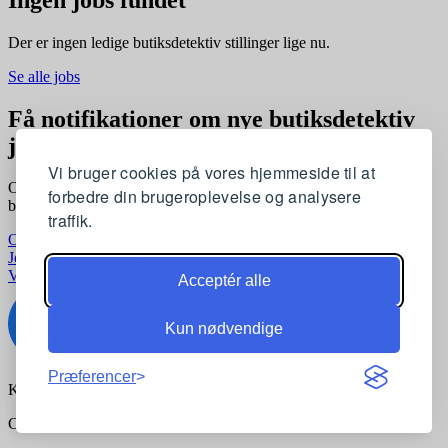
Der er ingen ledige butiksdetektiv stillinger lige nu.
Se alle jobs
Få notifikationer om nye butiksdetektiv
jobs
Vi bruger cookies på vores hjemmeside til at
Opret en profil og få automatisk besked, når der kommer nye
forbedre din brugeroplevelse og analysere
butiksdetektiv stillinger, der matcher dine præferencer
traffik.
Opret profil gratis
Jobkategorier
Joblokationer
For virksomheder
Vilkår og betingelser
Privatlivspolitik
Acceptér alle
Kun nødvendige
Præferencer
Kontakt:
support@komvidere.dk
Copyright © 2026 komvidere.dk. Alle rettigheder forbeholdes.