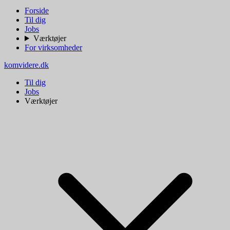
Forside
Til dig
Jobs
Værktøjer
For virksomheder
komvidere.dk
Til dig
Jobs
Værktøjer