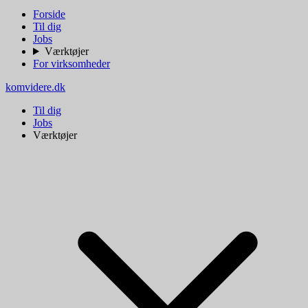
Forside
Til dig
Jobs
Værktøjer
For virksomheder
komvidere.dk
Til dig
Jobs
Værktøjer