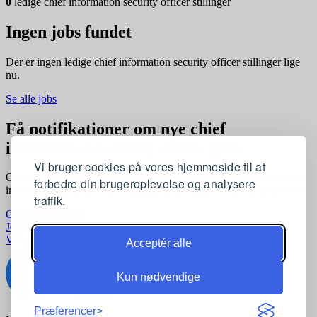
0
ledige chief information security officer stillinger
Ingen jobs fundet
Der er ingen ledige chief information security officer stillinger lige
nu.
Se alle jobs
Få notifikationer om nye chief
information security officer jobs
Vi bruger cookies på vores hjemmeside til at
Opret en profil og få automatisk besked, når der kommer nye chief
forbedre din brugeroplevelse og analysere
information security officer stillinger, der matcher dine præferencer
traffik.
Opret profil gratis
Jobkategorier
Joblokationer
For virksomheder
Vilkår og betingelser
Privatlivspolitik
Acceptér alle
Kun nødvendige
Præferencer