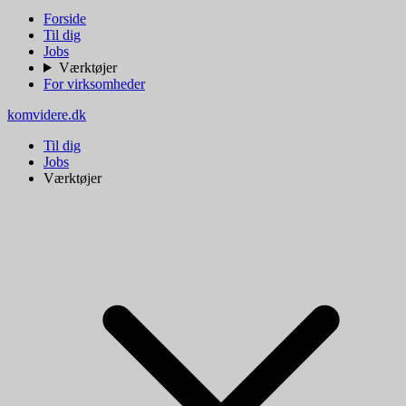
Forside
Til dig
Jobs
Værktøjer
For virksomheder
komvidere.dk
Til dig
Jobs
Værktøjer