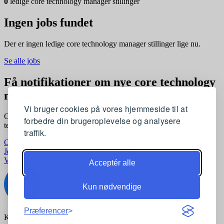
0
ledige core technology manager stillinger
Ingen jobs fundet
Der er ingen ledige core technology manager stillinger lige nu.
Se alle jobs
Få notifikationer om nye core technology
manager jobs
Vi bruger cookies på vores hjemmeside til at
Opret en profil og få automatisk besked, når der kommer nye core
forbedre din brugeroplevelse og analysere
technology manager stillinger, der matcher dine præferencer
traffik.
Opret profil gratis
Jobkategorier
Joblokationer
For virksomheder
Vilkår og betingelser
Privatlivspolitik
Acceptér alle
Kun nødvendige
Præferencer
Kontakt:
support@komvidere.dk