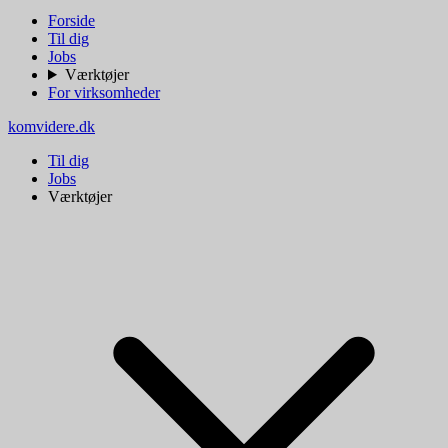
Forside
Til dig
Jobs
Værktøjer
For virksomheder
komvidere.dk
Til dig
Jobs
Værktøjer