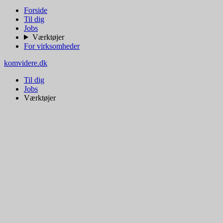
Forside
Til dig
Jobs
Værktøjer
For virksomheder
komvidere.dk
Til dig
Jobs
Værktøjer