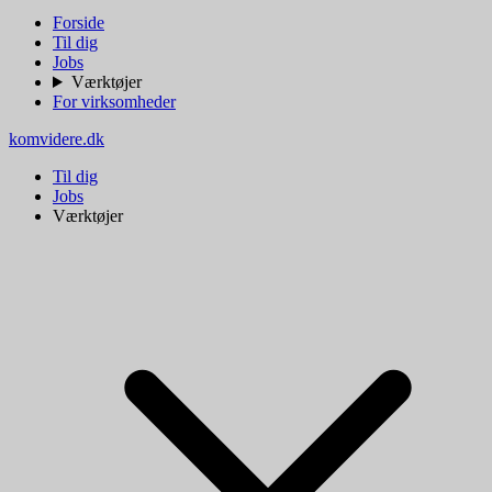
Forside
Til dig
Jobs
Værktøjer
For virksomheder
komvidere.dk
Til dig
Jobs
Værktøjer