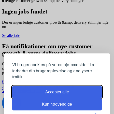
0
ledige customer growth &amp; delivery stillinger
Ingen jobs fundet
Der er ingen ledige customer growth &amp; delivery stillinger lige
nu.
Se alle jobs
Få notifikationer om nye customer
growth &amp; delivery jobs
Vi bruger cookies på vores hjemmeside til at
Opret en profil og få automatisk besked, når der kommer nye
customer growth &amp; delivery stillinger, der matcher dine
forbedre din brugeroplevelse og analysere
præferencer
traffik.
Opret profil gratis
Jobkategorier
Joblokationer
For virksomheder
Vilkår og betingelser
Privatlivspolitik
Acceptér alle
Kun nødvendige