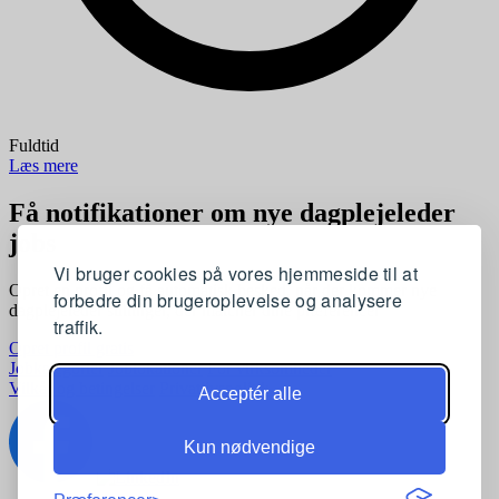
Fuldtid
Læs mere
Få notifikationer om nye dagplejeleder
jobs
Vi bruger cookies på vores hjemmeside til at
Opret en profil og få automatisk besked, når der kommer nye
forbedre din brugeroplevelse og analysere
dagplejeleder stillinger, der matcher dine præferencer
traffik.
Opret profil gratis
Jobkategorier
Joblokationer
For virksomheder
Vilkår og betingelser
Privatlivspolitik
Acceptér alle
Kun nødvendige