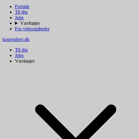
Forside
Til dig
Jobs
Værktøjer
For virksomheder
komvidere.dk
Til dig
Jobs
Værktøjer