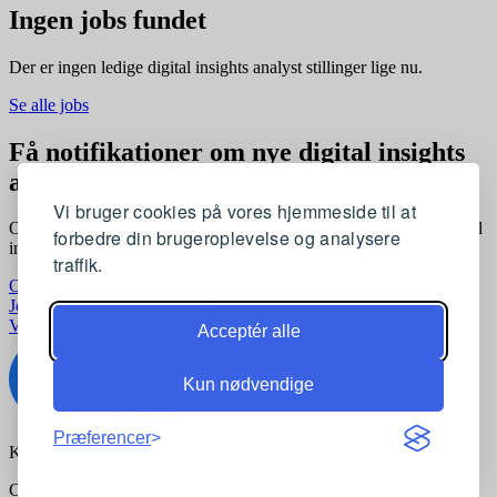
Ingen jobs fundet
Der er ingen ledige digital insights analyst stillinger lige nu.
Se alle jobs
Få notifikationer om nye digital insights
analyst jobs
Vi bruger cookies på vores hjemmeside til at
Opret en profil og få automatisk besked, når der kommer nye digital
forbedre din brugeroplevelse og analysere
insights analyst stillinger, der matcher dine præferencer
traffik.
Opret profil gratis
Jobkategorier
Joblokationer
For virksomheder
Vilkår og betingelser
Privatlivspolitik
Acceptér alle
Kun nødvendige
Præferencer
Kontakt:
support@komvidere.dk
Copyright © 2026 komvidere.dk. Alle rettigheder forbeholdes.