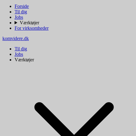
Forside
Til dig
Jobs
Værktøjer
For virksomheder
komvidere.dk
Til dig
Jobs
Værktøjer