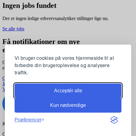
Ingen jobs fundet
Der er ingen ledige erhvervsanalytiker stillinger lige nu.
Se alle jobs
Få notifikationer om nye
erhvervsanalytiker jobs
Vi bruger cookies på vores hjemmeside til at
Opret en profil og få automatisk besked, når der kommer nye
forbedre din brugeroplevelse og analysere
erhvervsanalytiker stillinger, der matcher dine præferencer
traffik.
Opret profil gratis
Jobkategorier
Joblokationer
For virksomheder
Vilkår og betingelser
Privatlivspolitik
Acceptér alle
Kun nødvendige
Præferencer
Kontakt:
support@komvidere.dk
Copyright © 2026 komvidere.dk. Alle rettigheder forbeholdes.