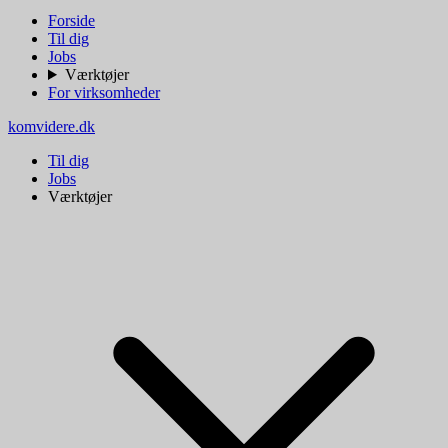
Forside
Til dig
Jobs
Værktøjer
For virksomheder
komvidere.dk
Til dig
Jobs
Værktøjer