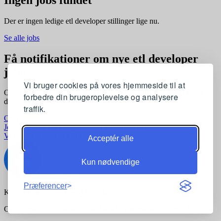
Der er ingen ledige etl developer stillinger lige nu.
Se alle jobs
Få notifikationer om nye etl developer
jobs
Vi bruger cookies på vores hjemmeside til at
Opret en profil og få automatisk besked, når der kommer nye etl
forbedre din brugeroplevelse og analysere
developer stillinger, der matcher dine præferencer
traffik.
Opret profil gratis
Jobkategorier
Joblokationer
For virksomheder
Vilkår og betingelser
Privatlivspolitik
Acceptér alle
Kun nødvendige
Præferencer
Kontakt:
support@komvidere.dk
Copyright © 2026 komvidere.dk. Alle rettigheder forbeholdes.