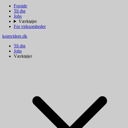
Forside
Til dig
Jobs
Værktøjer
For virksomheder
komvidere.dk
Til dig
Jobs
Værktøjer