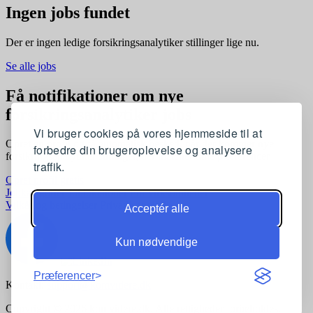
Ingen jobs fundet
Der er ingen ledige forsikringsanalytiker stillinger lige nu.
Se alle jobs
Få notifikationer om nye
forsikringsanalytiker jobs
Vi bruger cookies på vores hjemmeside til at
Opret en profil og få automatisk besked, når der kommer nye
forbedre din brugeroplevelse og analysere
forsikringsanalytiker stillinger, der matcher dine præferencer
traffik.
Opret profil gratis
Jobkategorier
Joblokationer
For virksomheder
Vilkår og betingelser
Privatlivspolitik
Acceptér alle
Kun nødvendige
Præferencer
Kontakt:
support@komvidere.dk
Copyright © 2026 komvidere.dk. Alle rettigheder forbeholdes.