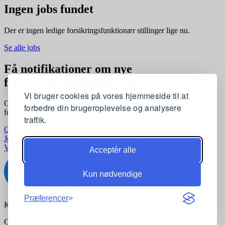
Ingen jobs fundet
Der er ingen ledige forsikringsfunktionær stillinger lige nu.
Se alle jobs
Få notifikationer om nye
forsikringsfunktionær jobs
Vi bruger cookies på vores hjemmeside til at
Opret en profil og få automatisk besked, når der kommer nye
forbedre din brugeroplevelse og analysere
forsikringsfunktionær stillinger, der matcher dine præferencer
traffik.
Opret profil gratis
Jobkategorier
Joblokationer
For virksomheder
Vilkår og betingelser
Privatlivspolitik
Acceptér alle
Kun nødvendige
Præferencer
Kontakt:
support@komvidere.dk
Copyright © 2026 komvidere.dk. Alle rettigheder forbeholdes.