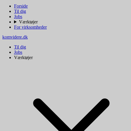
Forside
Til dig
Jobs
Værktøjer
For virksomheder
komvidere.dk
Til dig
Jobs
Værktøjer