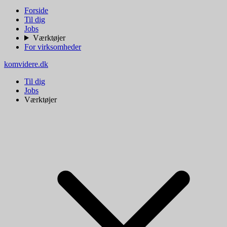
Forside
Til dig
Jobs
Værktøjer
For virksomheder
komvidere.dk
Til dig
Jobs
Værktøjer