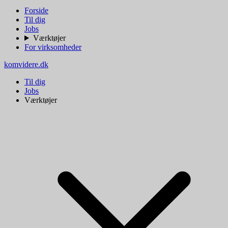
Forside
Til dig
Jobs
Værktøjer
For virksomheder
komvidere.dk
Til dig
Jobs
Værktøjer