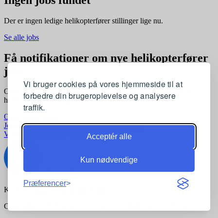
Der er ingen ledige helikopterfører stillinger lige nu.
Se alle jobs
Få notifikationer om nye helikopterfører
jobs
Vi bruger cookies på vores hjemmeside til at
Opret en profil og få automatisk besked, når der kommer nye
forbedre din brugeroplevelse og analysere
helikopterfører stillinger, der matcher dine præferencer
traffik.
Opret profil gratis
Jobkategorier
Joblokationer
For virksomheder
Vilkår og betingelser
Privatlivspolitik
Acceptér alle
Kun nødvendige
Præferencer
Kontakt:
support@komvidere.dk
Copyright © 2026 komvidere.dk. Alle rettigheder forbeholdes.