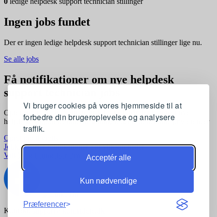
0
ledige helpdesk support technician stillinger
Ingen jobs fundet
Der er ingen ledige helpdesk support technician stillinger lige nu.
Se alle jobs
Få notifikationer om nye helpdesk
support technician jobs
Vi bruger cookies på vores hjemmeside til at
Opret en profil og få automatisk besked, når der kommer nye
forbedre din brugeroplevelse og analysere
helpdesk support technician stillinger, der matcher dine præferencer
traffik.
Opret profil gratis
Jobkategorier
Joblokationer
For virksomheder
Vilkår og betingelser
Privatlivspolitik
Acceptér alle
Kun nødvendige
Præferencer
Kontakt:
support@komvidere.dk