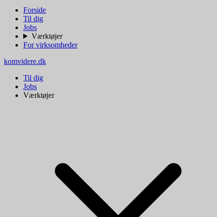
Forside
Til dig
Jobs
Værktøjer
For virksomheder
komvidere.dk
Til dig
Jobs
Værktøjer