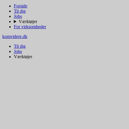
Forside
Til dig
Jobs
Værktøjer
For virksomheder
komvidere.dk
Til dig
Jobs
Værktøjer