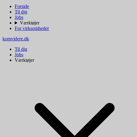
Forside
Til dig
Jobs
Værktøjer
For virksomheder
komvidere.dk
Til dig
Jobs
Værktøjer