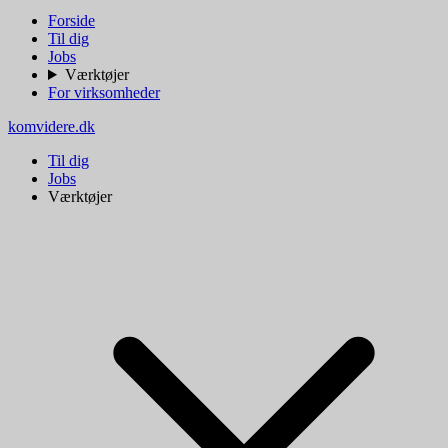
Forside
Til dig
Jobs
Værktøjer
For virksomheder
komvidere.dk
Til dig
Jobs
Værktøjer