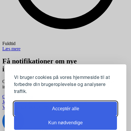
Fuldtid
Læs mere
Få notifikationer om nye
indretningsarkitekt jobs
Vi bruger cookies på vores hjemmeside til at
Opret en profil og få automatisk besked, når der kommer nye
forbedre din brugeroplevelse og analysere
indretningsarkitekt stillinger, der matcher dine præferencer
traffik.
Opret profil gratis
Jobkategorier
Joblokationer
For virksomheder
Vilkår og betingelser
Privatlivspolitik
Acceptér alle
Kun nødvendige