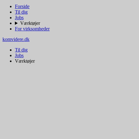
Forside
Til dig
Jobs
Værktøjer
For virksomheder
komvidere.dk
Til dig
Jobs
Værktøjer