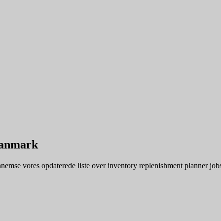
Danmark
emse vores opdaterede liste over inventory replenishment planner jobs f