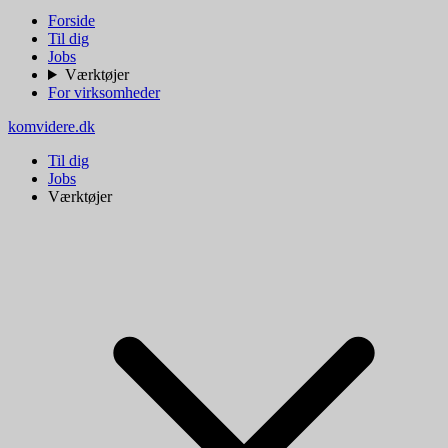
Forside
Til dig
Jobs
Værktøjer
For virksomheder
komvidere.dk
Til dig
Jobs
Værktøjer