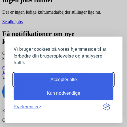
Der er ingen ledige kulturmedarbejder stillinger lige nu.
Se alle jobs
Få notifikationer om nye
kulturmedarbejder jobs
Vi bruger cookies på vores hjemmeside til at
Opret en profil og få automatisk besked, når der kommer nye
forbedre din brugeroplevelse og analysere
kulturmedarbejder stillinger, der matcher dine præferencer
traffik.
Opret profil gratis
Jobkategorier
Joblokationer
For virksomheder
Vilkår og betingelser
Privatlivspolitik
Acceptér alle
Kun nødvendige
Præferencer
Kontakt:
support@komvidere.dk
Copyright © 2026 komvidere.dk. Alle rettigheder forbeholdes.