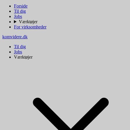
Forside
Til dig
Jobs
Værktøjer
For virksomheder
komvidere.dk
Til dig
Jobs
Værktøjer