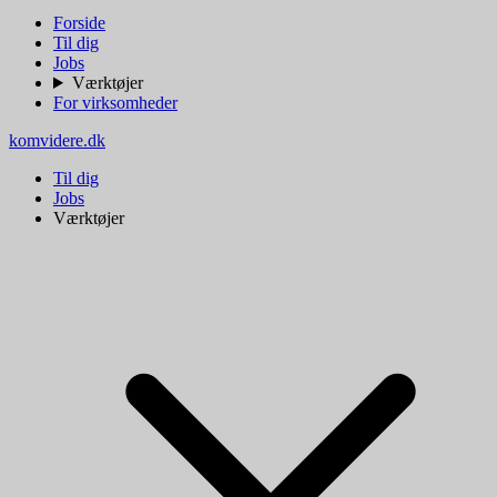
Forside
Til dig
Jobs
Værktøjer
For virksomheder
komvidere.dk
Til dig
Jobs
Værktøjer