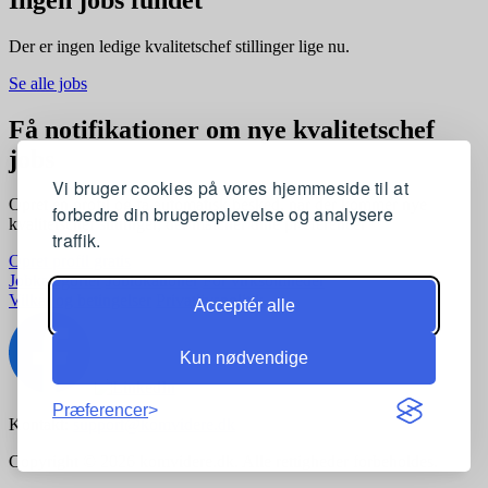
Der er ingen ledige kvalitetschef stillinger lige nu.
Se alle jobs
Få notifikationer om nye kvalitetschef
jobs
Vi bruger cookies på vores hjemmeside til at
Opret en profil og få automatisk besked, når der kommer nye
forbedre din brugeroplevelse og analysere
kvalitetschef stillinger, der matcher dine præferencer
traffik.
Opret profil gratis
Jobkategorier
Joblokationer
For virksomheder
Vilkår og betingelser
Privatlivspolitik
Acceptér alle
Kun nødvendige
Præferencer
Kontakt:
support@komvidere.dk
Copyright © 2026 komvidere.dk. Alle rettigheder forbeholdes.