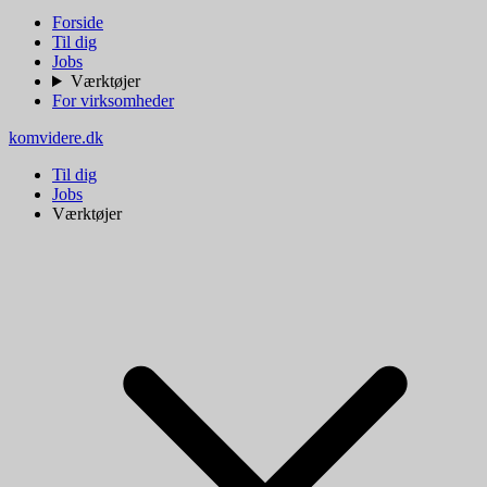
Forside
Til dig
Jobs
Værktøjer
For virksomheder
komvidere.dk
Til dig
Jobs
Værktøjer