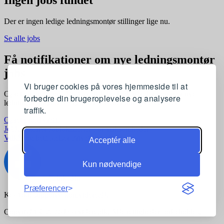
Der er ingen ledige ledningsmontør stillinger lige nu.
Se alle jobs
Få notifikationer om nye ledningsmontør
jobs
Vi bruger cookies på vores hjemmeside til at
Opret en profil og få automatisk besked, når der kommer nye
forbedre din brugeroplevelse og analysere
ledningsmontør stillinger, der matcher dine præferencer
traffik.
Opret profil gratis
Jobkategorier
Joblokationer
For virksomheder
Vilkår og betingelser
Privatlivspolitik
Acceptér alle
Kun nødvendige
Præferencer
Kontakt:
support@komvidere.dk
Copyright © 2026 komvidere.dk. Alle rettigheder forbeholdes.