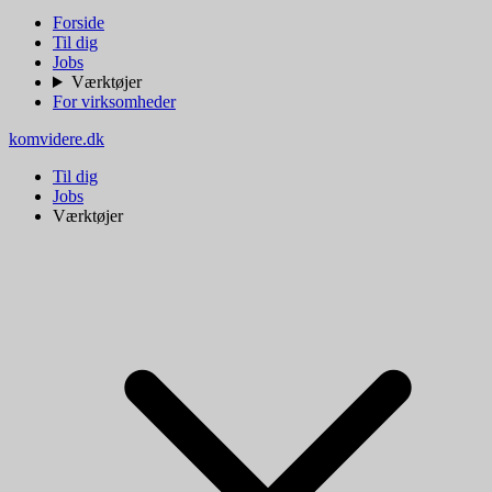
Forside
Til dig
Jobs
Værktøjer
For virksomheder
komvidere.dk
Til dig
Jobs
Værktøjer