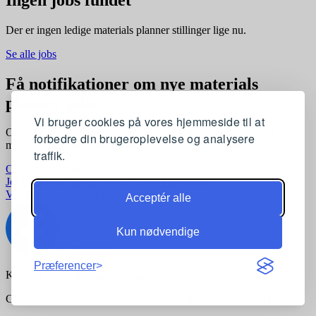
Der er ingen ledige materials planner stillinger lige nu.
Se alle jobs
Få notifikationer om nye materials
planner jobs
Vi bruger cookies på vores hjemmeside til at
Opret en profil og få automatisk besked, når der kommer nye
forbedre din brugeroplevelse og analysere
materials planner stillinger, der matcher dine præferencer
traffik.
Opret profil gratis
Jobkategorier
Joblokationer
For virksomheder
Vilkår og betingelser
Privatlivspolitik
Acceptér alle
Kun nødvendige
Præferencer
Kontakt:
support@komvidere.dk
Copyright © 2026 komvidere.dk. Alle rettigheder forbeholdes.