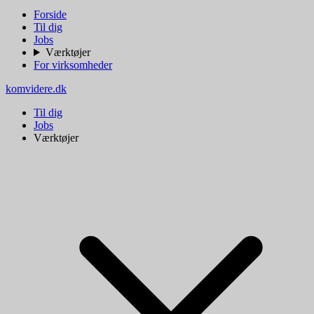
Forside
Til dig
Jobs
Værktøjer
For virksomheder
komvidere.dk
Til dig
Jobs
Værktøjer