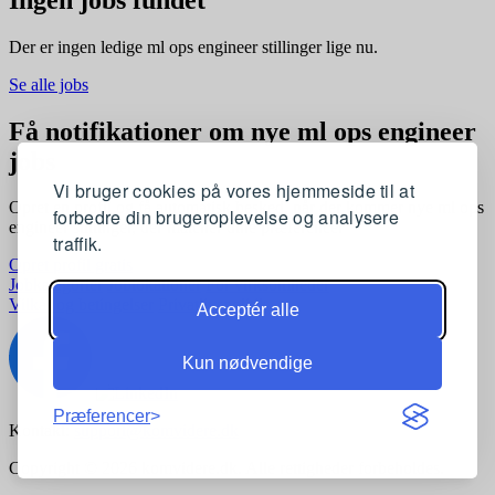
Der er ingen ledige ml ops engineer stillinger lige nu.
Se alle jobs
Få notifikationer om nye ml ops engineer
jobs
Vi bruger cookies på vores hjemmeside til at
Opret en profil og få automatisk besked, når der kommer nye ml ops
forbedre din brugeroplevelse og analysere
engineer stillinger, der matcher dine præferencer
traffik.
Opret profil gratis
Jobkategorier
Joblokationer
For virksomheder
Vilkår og betingelser
Privatlivspolitik
Acceptér alle
Kun nødvendige
Præferencer
Kontakt:
support@komvidere.dk
Copyright © 2026 komvidere.dk. Alle rettigheder forbeholdes.