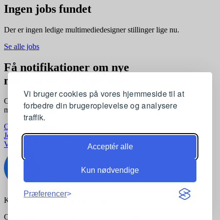
Ingen jobs fundet
Der er ingen ledige multimediedesigner stillinger lige nu.
Se alle jobs
Få notifikationer om nye
multimediedesigner jobs
Vi bruger cookies på vores hjemmeside til at
Opret en profil og få automatisk besked, når der kommer nye
forbedre din brugeroplevelse og analysere
multimediedesigner stillinger, der matcher dine præferencer
traffik.
Opret profil gratis
Jobkategorier
Joblokationer
For virksomheder
Vilkår og betingelser
Privatlivspolitik
Acceptér alle
Kun nødvendige
Præferencer
Kontakt:
support@komvidere.dk
Copyright © 2026 komvidere.dk. Alle rettigheder forbeholdes.