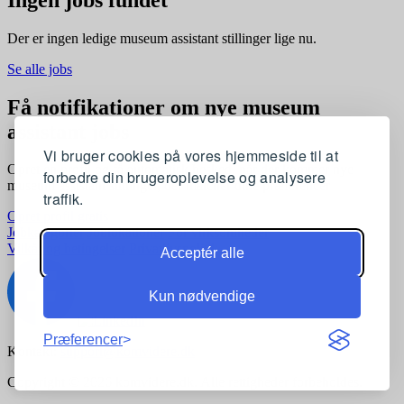
Der er ingen ledige museum assistant stillinger lige nu.
Se alle jobs
Få notifikationer om nye museum
assistant jobs
Vi bruger cookies på vores hjemmeside til at
Opret en profil og få automatisk besked, når der kommer nye
forbedre din brugeroplevelse og analysere
museum assistant stillinger, der matcher dine præferencer
traffik.
Opret profil gratis
Jobkategorier
Joblokationer
For virksomheder
Vilkår og betingelser
Privatlivspolitik
Acceptér alle
Kun nødvendige
Præferencer
Kontakt:
support@komvidere.dk
Copyright © 2026 komvidere.dk. Alle rettigheder forbeholdes.