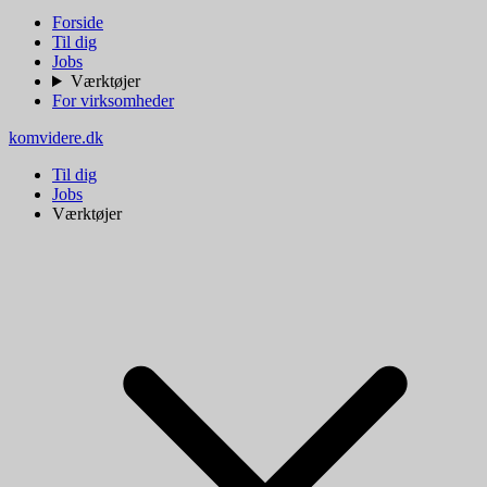
Forside
Til dig
Jobs
Værktøjer
For virksomheder
komvidere.dk
Til dig
Jobs
Værktøjer