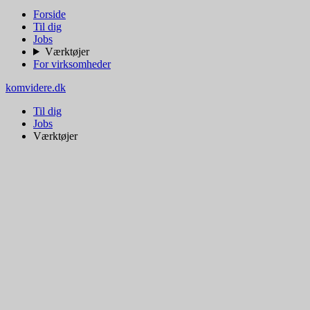
Forside
Til dig
Jobs
Værktøjer
For virksomheder
komvidere.dk
Til dig
Jobs
Værktøjer