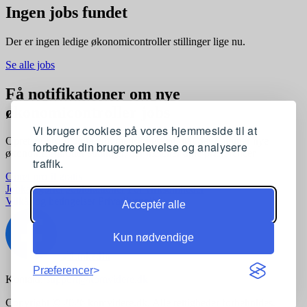
Ingen jobs fundet
Der er ingen ledige økonomicontroller stillinger lige nu.
Se alle jobs
Få notifikationer om nye
økonomicontroller jobs
Vi bruger cookies på vores hjemmeside til at
Opret en profil og få automatisk besked, når der kommer nye
forbedre din brugeroplevelse og analysere
økonomicontroller stillinger, der matcher dine præferencer
traffik.
Opret profil gratis
Jobkategorier
Joblokationer
For virksomheder
Vilkår og betingelser
Privatlivspolitik
Acceptér alle
Kun nødvendige
Præferencer
Kontakt:
support@komvidere.dk
Copyright © 2026 komvidere.dk. Alle rettigheder forbeholdes.