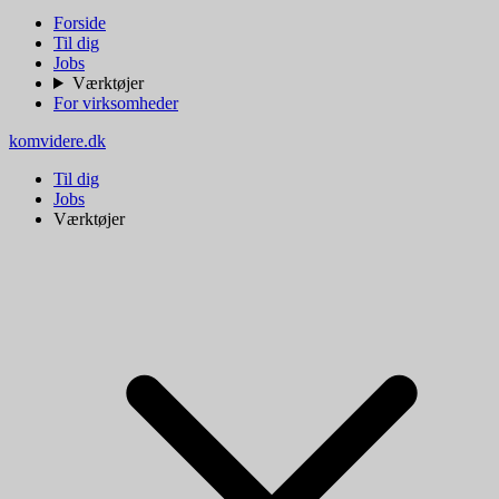
Forside
Til dig
Jobs
Værktøjer
For virksomheder
komvidere.dk
Til dig
Jobs
Værktøjer