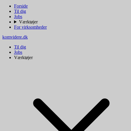
Forside
Til dig
Jobs
Værktøjer
For virksomheder
komvidere.dk
Til dig
Jobs
Værktøjer