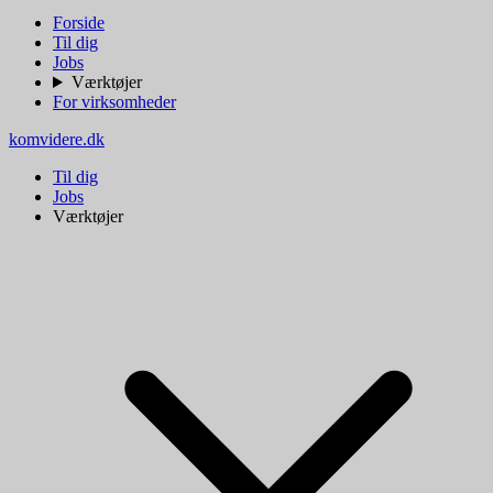
Forside
Til dig
Jobs
Værktøjer
For virksomheder
komvidere.dk
Til dig
Jobs
Værktøjer