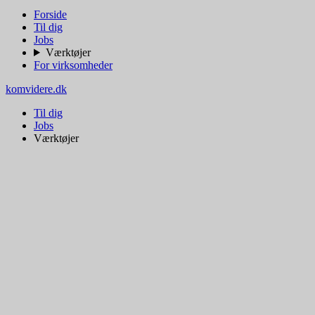
Forside
Til dig
Jobs
Værktøjer
For virksomheder
komvidere.dk
Til dig
Jobs
Værktøjer