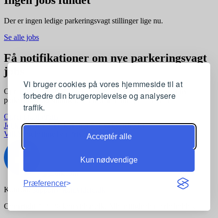
Der er ingen ledige parkeringsvagt stillinger lige nu.
Se alle jobs
Få notifikationer om nye parkeringsvagt
jobs
Vi bruger cookies på vores hjemmeside til at
Opret en profil og få automatisk besked, når der kommer nye
forbedre din brugeroplevelse og analysere
parkeringsvagt stillinger, der matcher dine præferencer
traffik.
Opret profil gratis
Jobkategorier
Joblokationer
For virksomheder
Vilkår og betingelser
Privatlivspolitik
Acceptér alle
Kun nødvendige
Præferencer
Kontakt:
support@komvidere.dk
Copyright © 2026 komvidere.dk. Alle rettigheder forbeholdes.