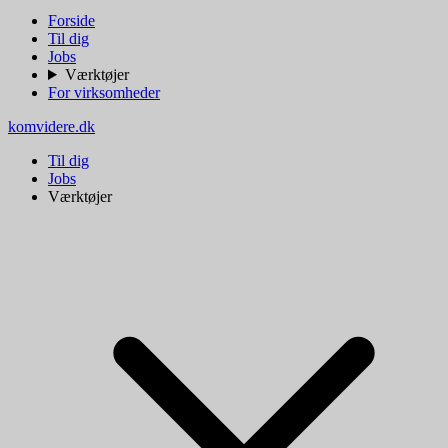
Forside
Til dig
Jobs
Værktøjer
For virksomheder
komvidere.dk
Til dig
Jobs
Værktøjer