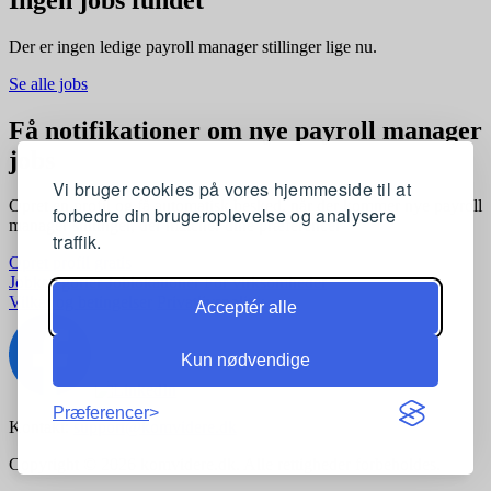
Der er ingen ledige payroll manager stillinger lige nu.
Se alle jobs
Få notifikationer om nye payroll manager
jobs
Vi bruger cookies på vores hjemmeside til at
Opret en profil og få automatisk besked, når der kommer nye payroll
forbedre din brugeroplevelse og analysere
manager stillinger, der matcher dine præferencer
traffik.
Opret profil gratis
Jobkategorier
Joblokationer
For virksomheder
Vilkår og betingelser
Privatlivspolitik
Acceptér alle
Kun nødvendige
Præferencer
Kontakt:
support@komvidere.dk
Copyright © 2026 komvidere.dk. Alle rettigheder forbeholdes.