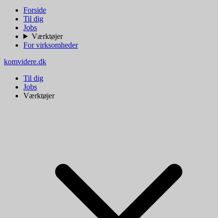
Forside
Til dig
Jobs
Værktøjer
For virksomheder
komvidere.dk
Til dig
Jobs
Værktøjer