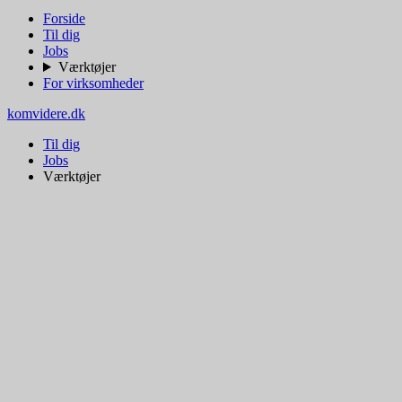
Forside
Til dig
Jobs
Værktøjer
For virksomheder
komvidere.dk
Til dig
Jobs
Værktøjer