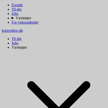
Forside
Til dig
Jobs
Værktøjer
For virksomheder
komvidere.dk
Til dig
Jobs
Værktøjer