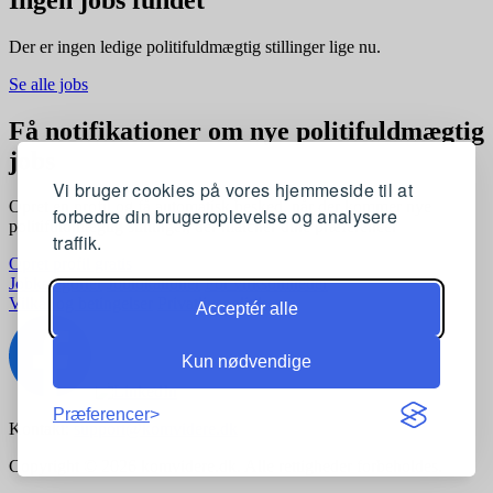
Der er ingen ledige politifuldmægtig stillinger lige nu.
Se alle jobs
Få notifikationer om nye politifuldmægtig
jobs
Vi bruger cookies på vores hjemmeside til at
Opret en profil og få automatisk besked, når der kommer nye
forbedre din brugeroplevelse og analysere
politifuldmægtig stillinger, der matcher dine præferencer
traffik.
Opret profil gratis
Jobkategorier
Joblokationer
For virksomheder
Vilkår og betingelser
Privatlivspolitik
Acceptér alle
Kun nødvendige
Præferencer
Kontakt:
support@komvidere.dk
Copyright © 2026 komvidere.dk. Alle rettigheder forbeholdes.