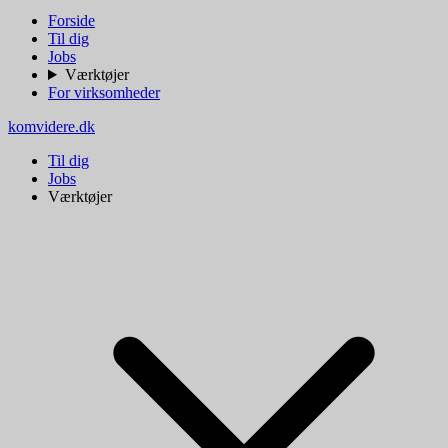
Forside
Til dig
Jobs
Værktøjer
For virksomheder
komvidere.dk
Til dig
Jobs
Værktøjer