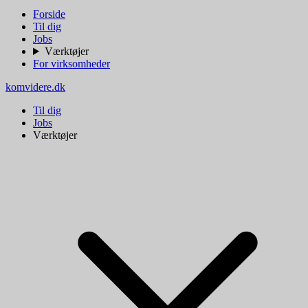
Forside
Til dig
Jobs
Værktøjer
For virksomheder
komvidere.dk
Til dig
Jobs
Værktøjer