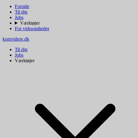
Forside
Til dig
Jobs
Værktøjer
For virksomheder
komvidere.dk
Til dig
Jobs
Værktøjer