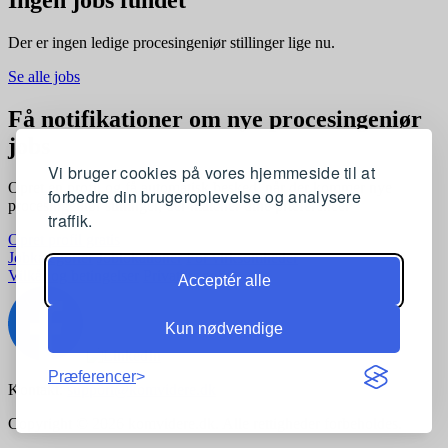
Der er ingen ledige procesingeniør stillinger lige nu.
Se alle jobs
Få notifikationer om nye procesingeniør
jobs
Vi bruger cookies på vores hjemmeside til at
Opret en profil og få automatisk besked, når der kommer nye
forbedre din brugeroplevelse og analysere
procesingeniør stillinger, der matcher dine præferencer
traffik.
Opret profil gratis
Jobkategorier
Joblokationer
For virksomheder
Vilkår og betingelser
Privatlivspolitik
Acceptér alle
Kun nødvendige
Præferencer
Kontakt:
support@komvidere.dk
Copyright © 2026 komvidere.dk. Alle rettigheder forbeholdes.