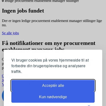
0
ledige procurement enablement manager stillinger
Ingen jobs fundet
Der er ingen ledige procurement enablement manager stillinger lige
nu.
Se alle jobs
Få notifikationer om nye procurement
enablement manager jobs
Vi bruger cookies på vores hjemmeside til at
Opret en profil og få automatisk besked, når der kommer nye
procurement enablement manager stillinger, der matcher dine
forbedre din brugeroplevelse og analysere
præferencer
traffik.
Opret profil gratis
Jobkategorier
Joblokationer
For virksomheder
Vilkår og betingelser
Privatlivspolitik
Acceptér alle
Kun nødvendige