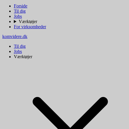
Forside
Til dig
Jobs
Værktøjer
For virksomheder
komvidere.dk
Til dig
Jobs
Værktøjer