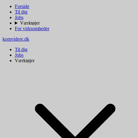
Forside
Til dig
Jobs
Værktøjer
For virksomheder
komvidere.dk
Til dig
Jobs
Værktøjer