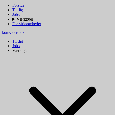
Forside
Til dig
Jobs
Værktøjer
For virksomheder
komvidere.dk
Til dig
Jobs
Værktøjer