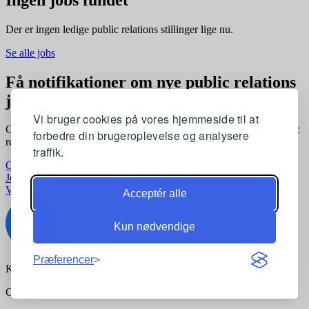
Der er ingen ledige public relations stillinger lige nu.
Se alle jobs
Få notifikationer om nye public relations
jobs
Vi bruger cookies på vores hjemmeside til at
Opret en profil og få automatisk besked, når der kommer nye public
forbedre din brugeroplevelse og analysere
relations stillinger, der matcher dine præferencer
traffik.
Opret profil gratis
Jobkategorier
Joblokationer
For virksomheder
Vilkår og betingelser
Privatlivspolitik
Acceptér alle
Kun nødvendige
Præferencer
Kontakt:
support@komvidere.dk
Copyright © 2026 komvidere.dk. Alle rettigheder forbeholdes.