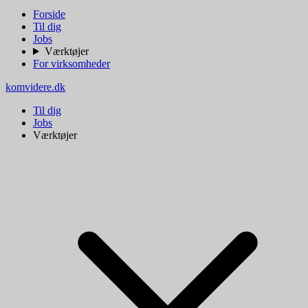
Forside
Til dig
Jobs
Værktøjer
For virksomheder
komvidere.dk
Til dig
Jobs
Værktøjer