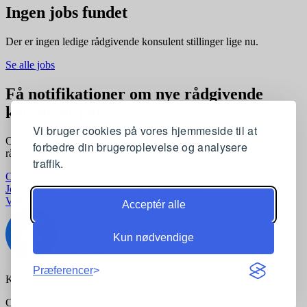
Ingen jobs fundet
Der er ingen ledige rådgivende konsulent stillinger lige nu.
Se alle jobs
Få notifikationer om nye rådgivende
konsulent jobs
Vi bruger cookies på vores hjemmeside til at
Opret en profil og få automatisk besked, når der kommer nye
forbedre din brugeroplevelse og analysere
rådgivende konsulent stillinger, der matcher dine præferencer
traffik.
Opret profil gratis
Jobkategorier
Joblokationer
For virksomheder
Vilkår og betingelser
Privatlivspolitik
Acceptér alle
Kun nødvendige
Præferencer
Kontakt:
support@komvidere.dk
Copyright © 2026 komvidere.dk. Alle rettigheder forbeholdes.