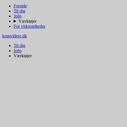
Forside
Til dig
Jobs
Værktøjer
For virksomheder
komvidere.dk
Til dig
Jobs
Værktøjer