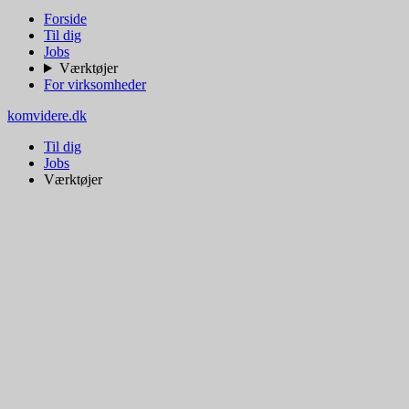
Forside
Til dig
Jobs
Værktøjer
For virksomheder
komvidere.dk
Til dig
Jobs
Værktøjer